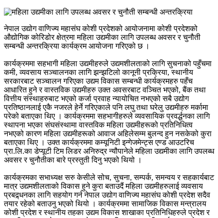
नेपाल उद्योग वाणिज्य महासंघ कोशी प्रदेशको आयोजनामा कोशी प्रदेशको
औद्योगिक कोरिडोर क्षेत्रमा महिला उद्यमीका लागि उपलब्ध अवसर र चुनौती
सम्बन्धी अन्तरक्रिया कार्यक्रम आयोजना गरिएको छ ।
कार्यक्रममा सहभागी महिला उद्यमीहरुले उद्यमशीलताको लागि सुचनाको पहुँचमा
कमी, व्यवसाय सञ्चालनका लागि झन्झटिलो कानूनी प्रक्रिया, स्थानीय
सरकारबाट सञ्चालन गरिएका उद्यम विकास सम्बन्धी कार्यक्रमहरु पहँच
आधारित हुने र वास्तविक उद्यमीहरु उक्त अवसरबाट वञ्चित भएको, बैंक तथा
वित्तीय संस्थाहरुबाट भएको कर्जा प्रवाह न्यायोचित नभएको सबै उद्योग
प्रतिष्ठानलाई एकै नजरले हेर्ने गरिएकाले पनि लघु तथा घरेलु उद्यमीहरु मर्कामा
परेको बताएका थिए । कार्यक्रममा सहभागीहरुले व्यवसायिक प्रवर्द्धनका लागि
स्थापना भएका संघसंस्थामा वास्तविक महिला उद्यमीहरूको प्रतिनिधित्व
नभएको कारण महिला उद्यमीहरूको आवाज अहिलेसम्म बुलन्द हुन नसकेको कुरा
बताएका थिए । उक्त कार्यक्रममा कम्यूनिटी इन्गेजमेन्ट्स एण्ड आउटरिच
प्रा.लि.का डेप्यूटी टिम लिडर अनिरुद्र न्यौपानेले महिला उद्यमीका लागि उपलब्ध
अवसर र चुनौतीका बारे प्रस्तुती दिनु भएको थियो ।
कार्यक्रमका सभाध्यक्ष सरु केसीले सोच, सुचना, सम्पर्क, समन्वय र सहकार्यबाट
मात्र उद्यमशीलताको विकास हुने कुरा बताउदैं महिला उद्यमीहरुलाई व्यवसाय
प्रबद्र्धनका लागि सहयोग गर्न नेपाल उद्योग वाणिज्य महासंघ कोशी प्रदेश सदैव
तयार रहेको बताउनु भएको थियो । कार्यक्रममा सामाजिक विकास मन्त्रालय
कोशी प्रदेश र स्थानीय तहका उद्यम विकास शाखाका प्रतिनिधिहरुले प्रदेश र